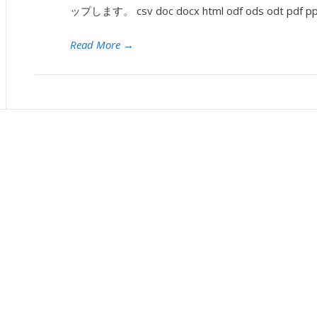
ップします。 csv doc docx html odf ods odt pdf ppt p
Read More
→