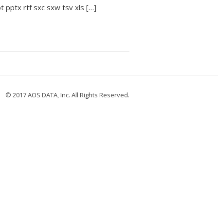
ptx rtf sxc sxw tsv xls […]
© 2017 AOS DATA, Inc. All Rights Reserved.