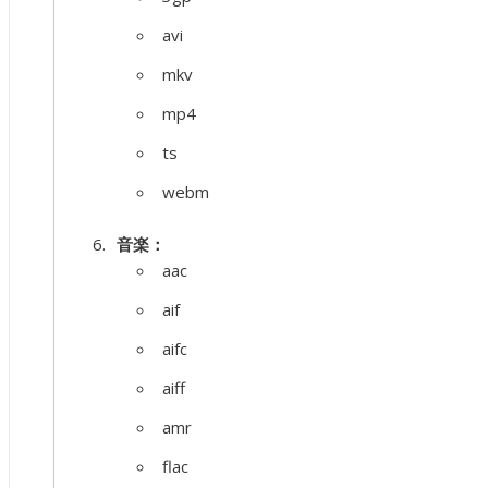
avi
mkv
mp4
ts
webm
音楽：
aac
aif
aifc
aiff
amr
flac