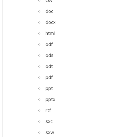
csv
doc
docx
html
odf
ods
odt
pdf
ppt
pptx
rtf
sxc
sxw