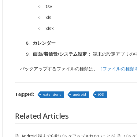
tsv
xls
xlsx
カレンダー
画面/着信音/システム設定：
端末の設定アプリの
バックアップするファイルの種類は、
［ファイルの種類
Tagged:
extensions
android
iOS
Related Articles
Android 端末で自動バックアップされないことが
バック