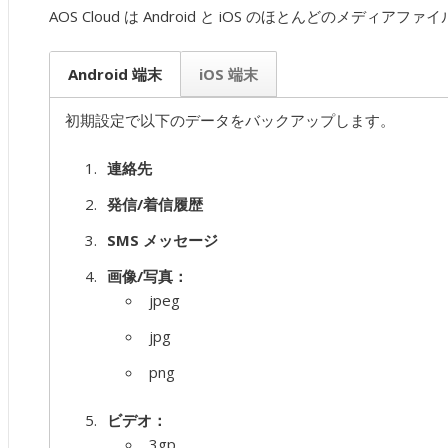
AOS Cloud は Android と iOS のほとんどのメディ
Android 端末
iOS 端末
初期設定で以下のデータをバックアップします。
連絡先
発信/着信履歴
SMS メッセージ
画像/写真：
jpeg
jpg
png
ビデオ：
3gp