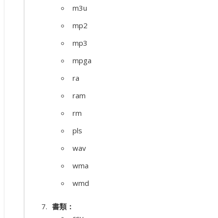
m3u
mp2
mp3
mpga
ra
ram
rm
pls
wav
wma
wmd
書類：