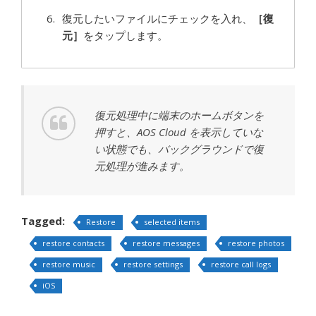
復元したいファイルにチェックを入れ、
［復
元］
をタップします。
復元処理中に端末のホームボタンを
押すと、AOS Cloud を表示していな
い状態でも、バックグラウンドで復
元処理が進みます。
Tagged:
Restore
selected items
restore contacts
restore messages
restore photos
restore music
restore settings
restore call logs
iOS