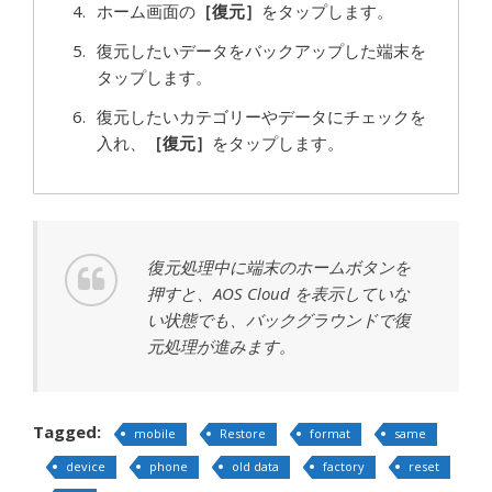
ホーム画面の
［復元］
をタップします。
復元したいデータをバックアップした端末を
タップします。
復元したいカテゴリーやデータにチェックを
入れ、
［復元］
をタップします。
復元処理中に端末のホームボタンを
押すと、AOS Cloud を表示していな
い状態でも、バックグラウンドで復
元処理が進みます。
Tagged:
mobile
Restore
format
same
device
phone
old data
factory
reset