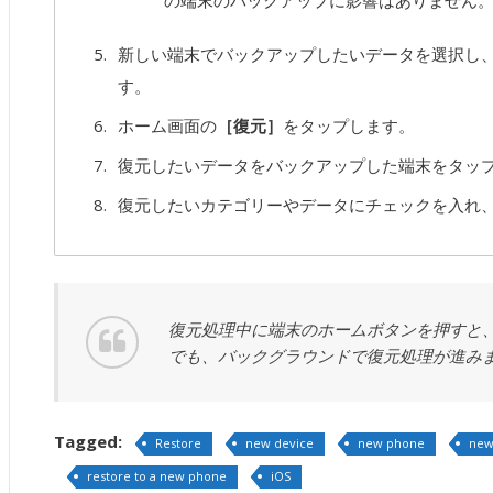
の端末のバックアップに影響はありません
新しい端末でバックアップしたいデータを選択し
す。
ホーム画面の
［復元］
をタップします。
復元したいデータをバックアップした端末をタッ
復元したいカテゴリーやデータにチェックを入れ
復元処理中に端末のホームボタンを押すと、AO
でも、バックグラウンドで復元処理が進み
Tagged:
Restore
new device
new phone
new
restore to a new phone
iOS