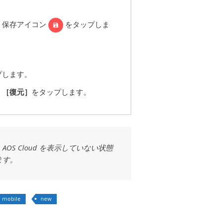
。
、保存アイコン
をタップしま
プします。
、
［復元］
をタップします。
S Cloud を表示していない状態
ます。
 mobile
new