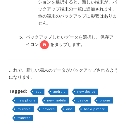
ションを選択すると、新しい端末が、バ
ックアップ端末の一覧に追加されます。
他の端末のバックアップに影響はありま
せん。
バックアップしたいデータを選択し、保存ア
イコン
をタップします。
これで、新しい端末のデータがバックアップされるよう
になります。
Tagged:
add
android
new device
new phone
new mobile
device
phone
multiple
devices
one
backup more
transfer